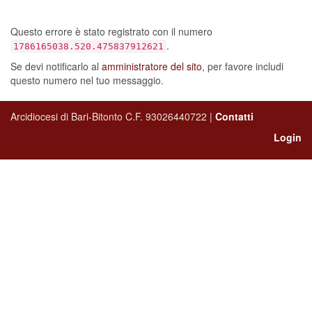
sia verificato un errore…
Questo errore è stato registrato con il numero
.
1786165038.520.475837912621
Se devi notificarlo al
amministratore del sito
, per favore includi
questo numero nel tuo messaggio.
Arcidiocesi di Bari-Bitonto C.F. 93026440722 |
Contatti
Login