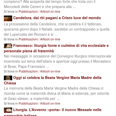
compiono? Alla scoperta del tempo forte che inzia con il
Mercoledì delle Ceneri e che prepara alla ...
Si trova in
Pubblicazioni
/
Articoli on-line
Candelora, dai riti pagani a Cristo luce del mondo
La processione della Candelora, che si celebra il 2 febbraio,
quaranta giorni dopo il Natale, sarebbe un contrapposto a quella
dei Lupercalia dei Romani e si ...
Si trova in
Pubblicazioni
/
Articoli on-line
Francesco: liturgia fonte e culmine di vita ecclesiale e
personale piena di fraternità
Nel messaggio in occasione del Convegno liturgico internazionale
incentrato sul tema dell’altare e apertosi oggi presso il Monastero
di Bose, Papa Francesco ...
Si trova in
Pubblicazioni
/
Articoli on-line
Oggi si celebra la Beata Vergine Maria Madre della
Chiesa
La memoria della Beata Maria Vergine Madre della Chiesa ci
ricorda come la maternità divina di Maria si estenda, per volontà
di Gesù stesso, a maternità per ...
Si trova in
Pubblicazioni
/
Articoli on-line
Liturgia. L’Avvento «porta» il nuovo Messale nelle
parrocchie italiane