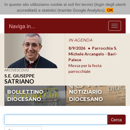
In questo sito utilizziamo cookie ai soli fini tecnici (login degli utenti
Arcidiocesi di Bari Bitonto
accreditati) e statistici (tramite Google Analytics).
OK
Naviga in...
Menu
IN AGENDA
8/17/2026
Conversano
8/9/2026
Parrocchia S.
8/1
Conferenza Episcopale
Michele Arcangelo - Bari-
Form
Pugliese
Palese
dioc
Messa per la festa
ARCIVESCOVO
parrocchiale
S.E. GIUSEPPE
SATRIANO
BOLLETTINO
NOTIZIARIO
DIOCESANO
DIOCESANO