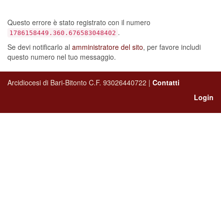
sia verificato un errore…
Questo errore è stato registrato con il numero
.
1786158449.360.676583048402
Se devi notificarlo al
amministratore del sito
, per favore includi
questo numero nel tuo messaggio.
Arcidiocesi di Bari-Bitonto C.F. 93026440722 |
Contatti
Login