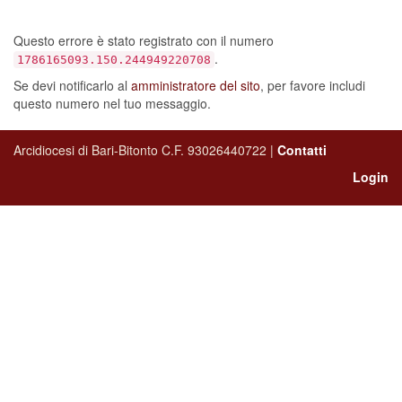
sia verificato un errore…
Questo errore è stato registrato con il numero
.
1786165093.150.244949220708
Se devi notificarlo al
amministratore del sito
, per favore includi
questo numero nel tuo messaggio.
Arcidiocesi di Bari-Bitonto C.F. 93026440722 |
Contatti
Login