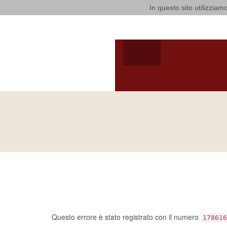
In questo sito utilizziamo
Arcidiocesi
HOME
ARCIVESCOV
ARCIVESCOVO
S.E. GIUSEPPE
SATRIAN
Ci dispiace, ma sem
un errore…
Questo errore è stato registrato con il numero
178616
Se devi notificarlo al
amministratore del sito
, per favor