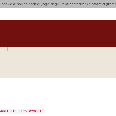
 cookie ai soli fini tecnici (login degli utenti accreditati) e statistici (tra
 di Bari Bitonto
O
CURIA
DIOCESI
CLERO
LUOGHI DI CULTO
IN AGENDA
O
bra si sia verificato
.
4661.010.812540290615
e includi questo numero nel tuo messaggio.