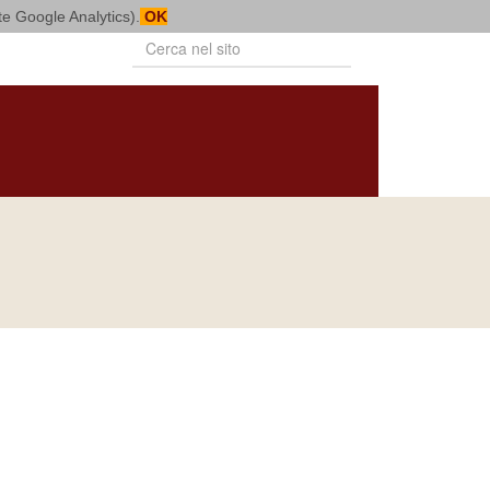
mite Google Analytics).
OK
PUBBLICAZIONI
VITA CONSACRATA
BOLLETTINO
NOTIZIARIO
DIOCESANO
DIOCESANO