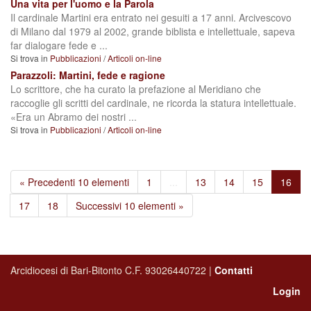
Una vita per l'uomo e la Parola
Il cardinale Martini era entrato nei gesuiti a 17 anni. Arcivescovo
di Milano dal 1979 al 2002, grande biblista e intellettuale, sapeva
far dialogare fede e ...
Si trova in
Pubblicazioni
/
Articoli on-line
Parazzoli: Martini, fede e ragione
Lo scrittore, che ha curato la prefazione al Meridiano che
raccoglie gli scritti del cardinale, ne ricorda la statura intellettuale.
«Era un Abramo dei nostri ...
Si trova in
Pubblicazioni
/
Articoli on-line
« Precedenti 10 elementi
1
...
13
14
15
16
17
18
Successivi 10 elementi »
Arcidiocesi di Bari-Bitonto C.F. 93026440722 |
Contatti
Login