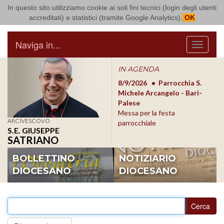
In questo sito utilizziamo cookie ai soli fini tecnici (login degli utenti
Arcidiocesi di Bari Bitonto
accreditati) e statistici (tramite Google Analytics).
OK
Naviga in...
Menu
IN AGENDA
8/17/2026
Conversano
8/9/2026
Parrocchia S.
8/1
Conferenza Episcopale
Michele Arcangelo - Bari-
Form
Pugliese
Palese
dioc
Messa per la festa
ARCIVESCOVO
parrocchiale
S.E. GIUSEPPE
SATRIANO
BOLLETTINO
NOTIZIARIO
DIOCESANO
DIOCESANO