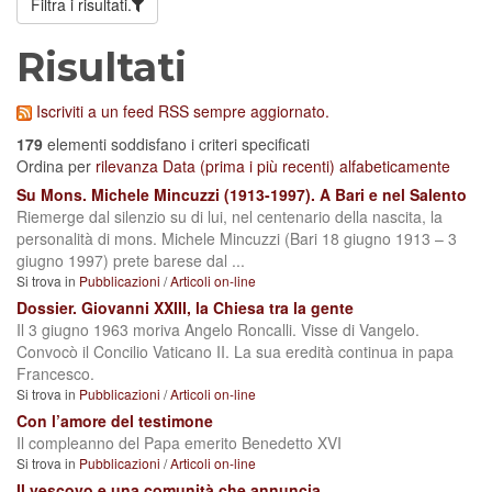
Filtra i risultati.
Risultati
Iscriviti a un feed RSS sempre aggiornato.
179
elementi soddisfano i criteri specificati
Ordina per
rilevanza
Data (prima i più recenti)
alfabeticamente
Su Mons. Michele Mincuzzi (1913-1997). A Bari e nel Salento
Riemerge dal silenzio su di lui, nel centenario della nascita, la
personalità di mons. Michele Mincuzzi (Bari 18 giugno 1913 – 3
giugno 1997) prete barese dal ...
Si trova in
Pubblicazioni
/
Articoli on-line
Dossier. Giovanni XXIII, la Chiesa tra la gente
Il 3 giugno 1963 moriva Angelo Roncalli. Visse di Vangelo.
Convocò il Concilio Vaticano II. La sua eredità continua in papa
Francesco.
Si trova in
Pubblicazioni
/
Articoli on-line
Con l’amore del testimone
Il compleanno del Papa emerito Benedetto XVI
Si trova in
Pubblicazioni
/
Articoli on-line
Il vescovo e una comunità che annuncia