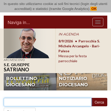
In questo sito utilizziamo cookie ai soli fini tecnici (login degli utenti
Arcidiocesi di Bari Bitonto
accreditati) e statistici (tramite Google Analytics).
OK
Naviga in...
Menu
IN AGENDA
8/17/2026
Conversano
8/9/2026
Parrocchia S.
8/1
Conferenza Episcopale
Michele Arcangelo - Bari-
Form
Pugliese
Palese
dioc
Messa per la festa
ARCIVESCOVO
parrocchiale
S.E. GIUSEPPE
SATRIANO
BOLLETTINO
NOTIZIARIO
DIOCESANO
DIOCESANO