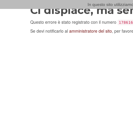
In questo sito utilizziamo
Ci dispiace, ma se
Questo errore è stato registrato con il numero
178616
Se devi notificarlo al
amministratore del sito
, per favor