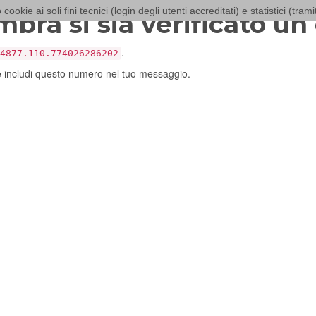
 cookie ai soli fini tecnici (login degli utenti accreditati) e statistici (tra
mbra si sia verificato un
.
4877.110.774026286202
e includi questo numero nel tuo messaggio.