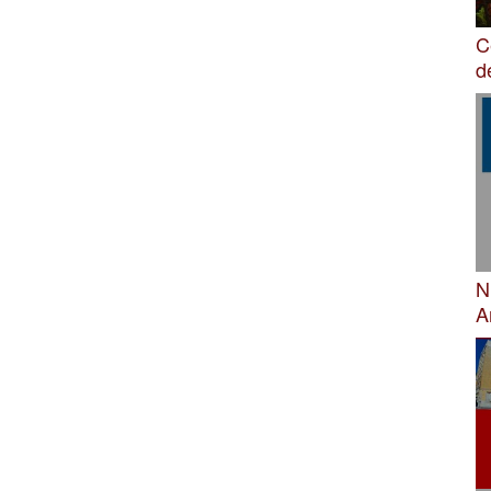
C
d
N
A