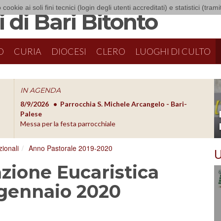
 cookie ai soli fini tecnici (login degli utenti accreditati) e statistici (tra
 di Bari Bitonto
O
CURIA
DIOCESI
CLERO
LUOGHI DI CULTO
IN AGENDA
8/9/2026
Parrocchia S. Michele Arcangelo - Bari-
8/10/20
O
Palese
Formazion
Messa per la festa parrocchiale
ionali
Anno Pastorale 2019-2020
U
azione Eucaristica
 gennaio 2020