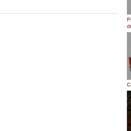
P
d
C