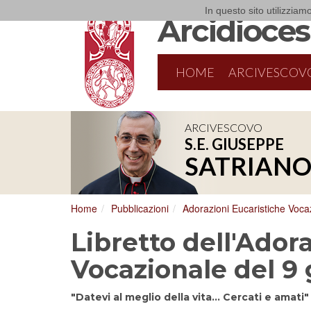
In questo sito utilizziamo
Arcidiocesi
HOME
ARCIVESCOV
ARCIVESCOVO
S.E. GIUSEPPE
8/17/2026
Conversano
SATRIAN
Conferenza Episcopale Pugliese
Home
Pubblicazioni
Adorazioni Eucaristiche Vocaz
Libretto dell'Ador
Vocazionale del 9
"Datevi al meglio della vita... Cercati e amati"