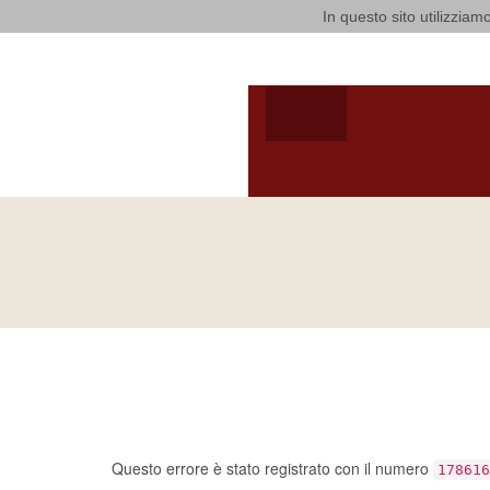
In questo sito utilizziamo
Arcidiocesi
HOME
ARCIVESCOV
ARCIVESCOVO
S.E. GIUSEPPE
SATRIAN
Ci dispiace, ma sem
un errore…
Questo errore è stato registrato con il numero
178616
Se devi notificarlo al
amministratore del sito
, per favor