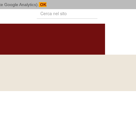
mite Google Analytics).
OK
PUBBLICAZIONI
VITA CONSACRATA
BOLLETTINO
NOTIZIARIO
DIOCESANO
DIOCESANO