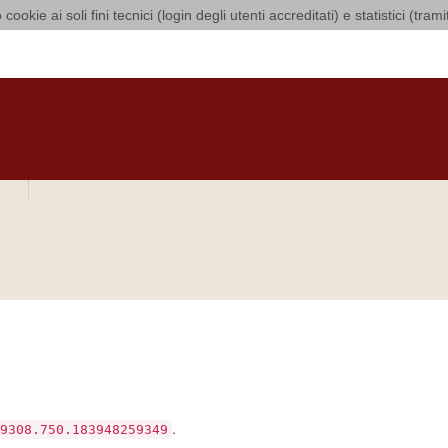
 cookie ai soli fini tecnici (login degli utenti accreditati) e statistici (tra
 di Bari Bitonto
O
CURIA
DIOCESI
CLERO
LUOGHI DI CULTO
IN AGENDA
O
bra si sia verificato
.
9308.750.183948259349
e includi questo numero nel tuo messaggio.