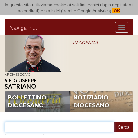
In questo sito utilizziamo cookie ai soli fini tecnici (login degli utenti
Arcidiocesi di Bari Bitonto
accreditati) e statistici (tramite Google Analytics).
OK
Naviga in...
Menu
IN AGENDA
ARCIVESCOVO
S.E. GIUSEPPE
SATRIANO
BOLLETTINO
NOTIZIARIO
DIOCESANO
DIOCESANO