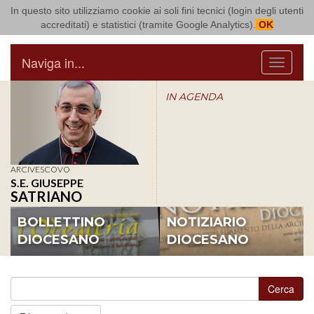
In questo sito utilizziamo cookie ai soli fini tecnici (login degli utenti
Arcidiocesi di Bari Bitonto
accreditati) e statistici (tramite Google Analytics).
OK
Naviga in...
Menu
IN AGENDA
ARCIVESCOVO
S.E. GIUSEPPE
SATRIANO
BOLLETTINO
NOTIZIARIO
DIOCESANO
DIOCESANO