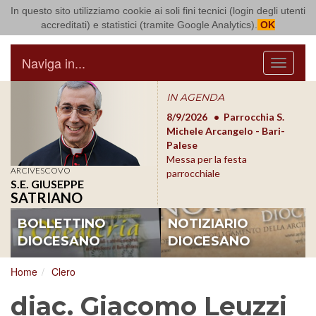
In questo sito utilizziamo cookie ai soli fini tecnici (login degli utenti
Arcidiocesi di Bari Bitonto
accreditati) e statistici (tramite Google Analytics).
OK
Naviga in...
Menu
IN AGENDA
8/17/2026
Conversano
8/9/2026
Parrocchia S.
8/1
Conferenza Episcopale
Michele Arcangelo - Bari-
Form
Pugliese
Palese
dioc
Messa per la festa
ARCIVESCOVO
parrocchiale
S.E. GIUSEPPE
SATRIANO
BOLLETTINO
NOTIZIARIO
DIOCESANO
DIOCESANO
Home
Clero
diac. Giacomo Leuzzi