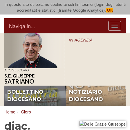
In questo sito utilizziamo cookie ai soli fini tecnici (login degli utenti
Arcidiocesi di Bari Bitonto
accreditati) e statistici (tramite Google Analytics).
OK
Naviga in...
Menu
IN AGENDA
ARCIVESCOVO
S.E. GIUSEPPE
SATRIANO
BOLLETTINO
NOTIZIARIO
DIOCESANO
DIOCESANO
Home
Clero
diac.