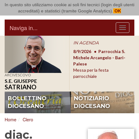
In questo sito utilizziamo cookie ai soli fini tecnici (login degli utenti
Arcidiocesi di Bari Bitonto
accreditati) e statistici (tramite Google Analytics).
OK
Naviga in...
Menu
IN AGENDA
8/17/2026
Conversano
8/9/2026
Parrocchia S.
8/1
Conferenza Episcopale
Michele Arcangelo - Bari-
Form
Pugliese
Palese
dioc
Messa per la festa
ARCIVESCOVO
parrocchiale
S.E. GIUSEPPE
SATRIANO
BOLLETTINO
NOTIZIARIO
DIOCESANO
DIOCESANO
Home
Clero
diac.