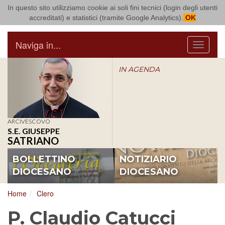
In questo sito utilizziamo cookie ai soli fini tecnici (login degli utenti
Arcidiocesi di Bari Bitonto
accreditati) e statistici (tramite Google Analytics).
OK
Naviga in...
Menu
IN AGENDA
ARCIVESCOVO
S.E. GIUSEPPE
SATRIANO
BOLLETTINO
NOTIZIARIO
DIOCESANO
DIOCESANO
Home
Clero
P. Claudio Catucci