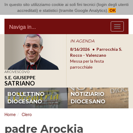
In questo sito utilizziamo cookie ai soli fini tecnici (login degli utenti
Arcidiocesi di Bari Bitonto
accreditati) e statistici (tramite Google Analytics).
OK
Naviga in...
Menu
IN AGENDA
8/17/2026
Conversano
8/16/2026
Parrocchia S.
8/1
Conferenza Episcopale
Rocco - Valenzano
Con
Pugliese
Messa per la festa
Pugl
parrocchiale
ARCIVESCOVO
S.E. GIUSEPPE
SATRIANO
BOLLETTINO
NOTIZIARIO
DIOCESANO
DIOCESANO
Home
Clero
padre Arockia