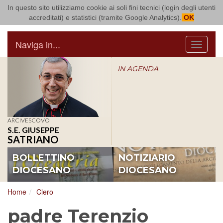
In questo sito utilizziamo cookie ai soli fini tecnici (login degli utenti
Arcidiocesi di Bari Bitonto
accreditati) e statistici (tramite Google Analytics).
OK
Naviga in...
Menu
IN AGENDA
ARCIVESCOVO
S.E. GIUSEPPE
SATRIANO
BOLLETTINO
NOTIZIARIO
DIOCESANO
DIOCESANO
Home
Clero
padre Terenzio