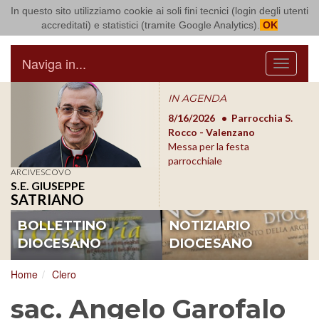
In questo sito utilizziamo cookie ai soli fini tecnici (login degli utenti
Arcidiocesi di Bari Bitonto
accreditati) e statistici (tramite Google Analytics).
OK
Naviga in...
Menu
IN AGENDA
8/17/2026
Conversano
8/16/2026
Parrocchia S.
8/1
Conferenza Episcopale
Rocco - Valenzano
Con
Pugliese
Messa per la festa
Pugl
parrocchiale
ARCIVESCOVO
S.E. GIUSEPPE
SATRIANO
BOLLETTINO
NOTIZIARIO
DIOCESANO
DIOCESANO
Home
Clero
sac. Angelo Garofalo