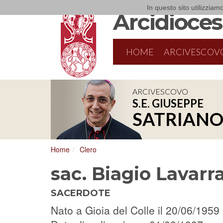
In questo sito utilizziamo
Arcidiocesi
HOME
ARCIVESCOV
ARCIVESCOVO
S.E. GIUSEPPE
8/17/2026
Conversano
SATRIAN
Conferenza Episcopale Pugliese
Home
Clero
sac. Biagio Lavarr
SACERDOTE
Nato a Gioia del Colle il 20/06/1959