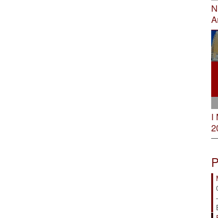
N
A
I
2
P