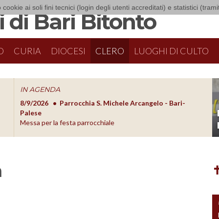
 cookie ai soli fini tecnici (login degli utenti accreditati) e statistici (tra
 di Bari Bitonto
O
CURIA
DIOCESI
CLERO
LUOGHI DI CULTO
IN AGENDA
8/9/2026
Parrocchia S. Michele Arcangelo - Bari-
8/10/20
O
Palese
Formazion
Messa per la festa parrocchiale
a
✝