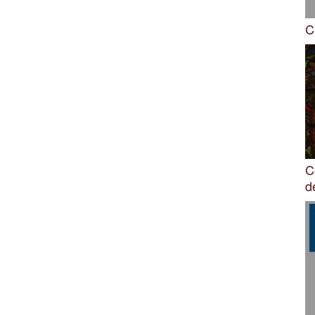
C
C
d