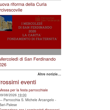
uova riforma della Curia
rcivescovile
 Mercoledì di San Ferdinando
026
Altre notizie…
rossimi eventi
Messa per la festa parrocchiale
09/08/2026
19:00
— Parrocchia S. Michele Arcangelo -
Bari-Palese
Formazione con i seminaristi diocesani