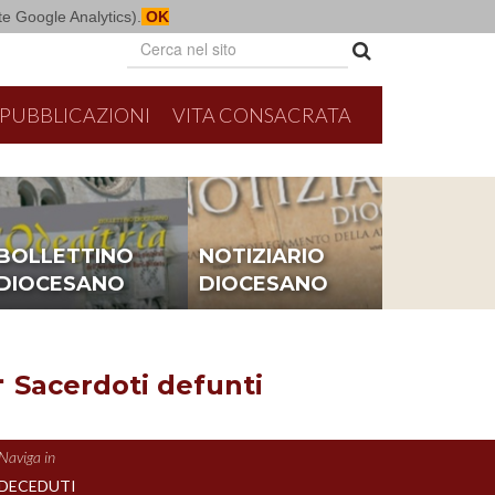
mite Google Analytics).
OK
PUBBLICAZIONI
VITA CONSACRATA
BOLLETTINO
NOTIZIARIO
DIOCESANO
DIOCESANO
 Sacerdoti defunti
Naviga in
DECEDUTI