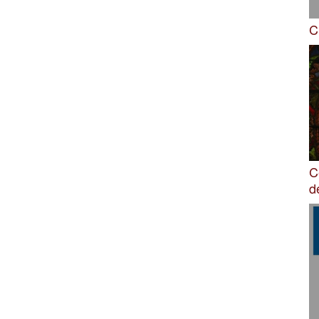
C
C
d