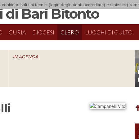
 cookie ai soli fini tecnici (login degli utenti accreditati) e statistici (tra
 di Bari Bitonto
O
CURIA
DIOCESI
CLERO
LUOGHI DI CULTO
IN AGENDA
O
li
✝