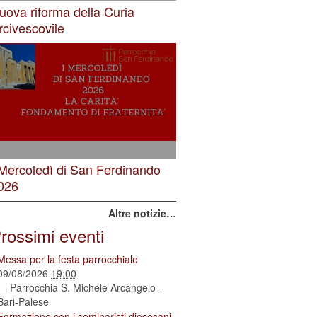
uova riforma della Curia
rcivescovile
 Mercoledì di San Ferdinando
026
Altre notizie…
rossimi eventi
Messa per la festa parrocchiale
09/08/2026
19:00
— Parrocchia S. Michele Arcangelo -
Bari-Palese
Formazione con i seminaristi diocesani