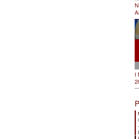
N
A
I
2
P