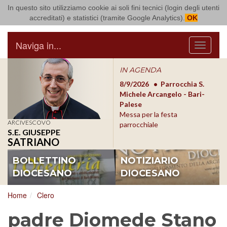
In questo sito utilizziamo cookie ai soli fini tecnici (login degli utenti
Arcidiocesi di Bari Bitonto
accreditati) e statistici (tramite Google Analytics).
OK
Naviga in...
Menu
IN AGENDA
8/17/2026
Conversano
8/9/2026
Parrocchia S.
8/1
Conferenza Episcopale
Michele Arcangelo - Bari-
Form
Pugliese
Palese
dioc
Messa per la festa
ARCIVESCOVO
parrocchiale
S.E. GIUSEPPE
SATRIANO
BOLLETTINO
NOTIZIARIO
DIOCESANO
DIOCESANO
Home
Clero
padre Diomede Stano