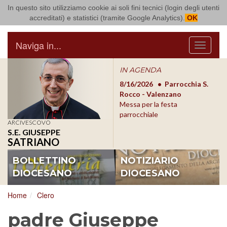
In questo sito utilizziamo cookie ai soli fini tecnici (login degli utenti
Arcidiocesi di Bari Bitonto
accreditati) e statistici (tramite Google Analytics).
OK
Naviga in...
Menu
IN AGENDA
8/17/2026
Conversano
8/16/2026
Parrocchia S.
8/1
Conferenza Episcopale
Rocco - Valenzano
Con
Pugliese
Messa per la festa
Pugl
parrocchiale
ARCIVESCOVO
S.E. GIUSEPPE
SATRIANO
BOLLETTINO
NOTIZIARIO
DIOCESANO
DIOCESANO
Home
Clero
padre Giuseppe