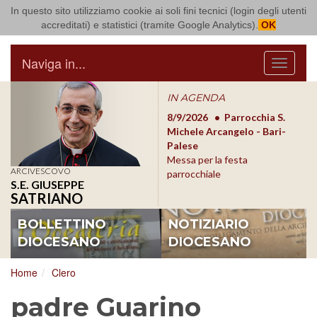
In questo sito utilizziamo cookie ai soli fini tecnici (login degli utenti
Arcidiocesi di Bari Bitonto
accreditati) e statistici (tramite Google Analytics).
OK
Naviga in...
Menu
IN AGENDA
8/17/2026
Conversano
8/9/2026
Parrocchia S.
8/1
Conferenza Episcopale
Michele Arcangelo - Bari-
Form
Pugliese
Palese
dioc
Messa per la festa
ARCIVESCOVO
parrocchiale
S.E. GIUSEPPE
SATRIANO
BOLLETTINO
NOTIZIARIO
DIOCESANO
DIOCESANO
Home
Clero
padre Guarino