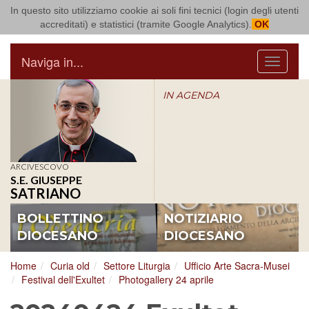
In questo sito utilizziamo cookie ai soli fini tecnici (login degli utenti
Arcidiocesi di Bari Bitonto
accreditati) e statistici (tramite Google Analytics).
OK
Naviga in...
Menu
IN AGENDA
ARCIVESCOVO
S.E. GIUSEPPE
SATRIANO
BOLLETTINO
NOTIZIARIO
DIOCESANO
DIOCESANO
Home
Curia old
Settore Liturgia
Ufficio Arte Sacra-Musei
Festival dell'Exultet
Photogallery 24 aprile