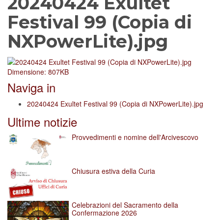
20240424 Exultet
Festival 99 (Copia di
NXPowerLite).jpg
Clicca
Dimensione: 807KB
per
Naviga in
vedere
l'immagine
20240424 Exultet Festival 99 (Copia di NXPowerLite).jpg
alle
Ultime notizie
dimensioni
originali…
Provvedimenti e nomine dell'Arcivescovo
Chiusura estiva della Curia
Celebrazioni del Sacramento della
Confermazione 2026