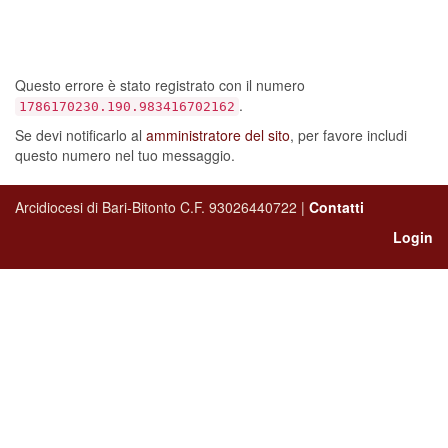
Ci dispiace, ma sembra si
sia verificato un errore…
Questo errore è stato registrato con il numero
.
1786170230.190.983416702162
Se devi notificarlo al
amministratore del sito
, per favore includi
questo numero nel tuo messaggio.
Arcidiocesi di Bari-Bitonto C.F. 93026440722 |
Contatti
Login