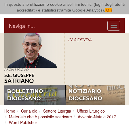
In questo sito utilizziamo cookie ai soli fini tecnici (login degli utenti
Arcidiocesi di Bari Bitonto
accreditati) e statistici (tramite Google Analytics).
OK
Naviga in...
Menu
IN AGENDA
ARCIVESCOVO
S.E. GIUSEPPE
SATRIANO
BOLLETTINO
NOTIZIARIO
DIOCESANO
DIOCESANO
Home
Curia old
Settore Liturgia
Ufficio Liturgico
Materiale che è possibile scaricare
Avvento-Natale 2017
Word-Publisher