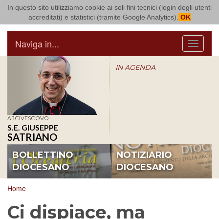
In questo sito utilizziamo cookie ai soli fini tecnici (login degli utenti
Arcidiocesi di Bari Bitonto
accreditati) e statistici (tramite Google Analytics).
OK
Naviga in...
Menu
IN AGENDA
ARCIVESCOVO
S.E. GIUSEPPE
SATRIANO
BOLLETTINO
NOTIZIARIO
DIOCESANO
DIOCESANO
Home
Ci dispiace, ma