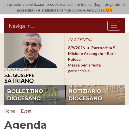
In questo sito utilizziamo cookie ai soli fini tecnici (login degli utenti
Arcidiocesi di Bari Bitonto
accreditati) e statistici (tramite Google Analytics).
OK
Naviga in...
Menu
IN AGENDA
8/17/2026
Conversano
8/9/2026
Parrocchia S.
8/1
Conferenza Episcopale
Michele Arcangelo - Bari-
Form
Pugliese
Palese
dioc
Messa per la festa
ARCIVESCOVO
parrocchiale
S.E. GIUSEPPE
SATRIANO
BOLLETTINO
NOTIZIARIO
DIOCESANO
DIOCESANO
Home
Eventi
Agenda