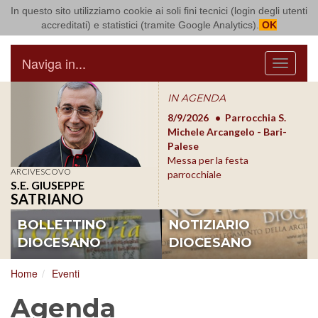
In questo sito utilizziamo cookie ai soli fini tecnici (login degli utenti
Arcidiocesi di Bari Bitonto
accreditati) e statistici (tramite Google Analytics).
OK
Naviga in...
Menu
IN AGENDA
8/17/2026
Conversano
8/9/2026
Parrocchia S.
8/1
Conferenza Episcopale
Michele Arcangelo - Bari-
Form
Pugliese
Palese
dioc
Messa per la festa
ARCIVESCOVO
parrocchiale
S.E. GIUSEPPE
SATRIANO
BOLLETTINO
NOTIZIARIO
DIOCESANO
DIOCESANO
Home
Eventi
Agenda