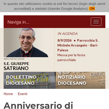
In questo sito utilizziamo cookie ai soli fini tecnici (login degli utenti
Arcidiocesi di Bari Bitonto
accreditati) e statistici (tramite Google Analytics).
OK
Naviga in...
Menu
IN AGENDA
8/17/2026
Conversano
8/9/2026
Parrocchia S.
8/1
Conferenza Episcopale
Michele Arcangelo - Bari-
Form
Pugliese
Palese
dioc
Messa per la festa
ARCIVESCOVO
parrocchiale
S.E. GIUSEPPE
SATRIANO
BOLLETTINO
NOTIZIARIO
DIOCESANO
DIOCESANO
Home
Eventi
Anniversario di