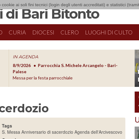
 cookie ai soli fini tecnici (login degli utenti accreditati) e statistici (tra
 di Bari Bitonto
O
CURIA
DIOCESI
CLERO
LUOGHI DI CULTO
IN AGENDA
8/9/2026
Parrocchia S. Michele Arcangelo - Bari-
8/10/20
O
Palese
Formazion
Messa per la festa parrocchiale
acerdozio
U
Tags
S. Messa
Anniversario di sacerdozio
Agenda dell'Arcivescovo