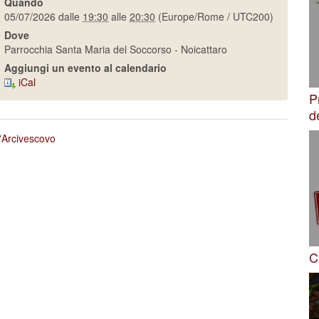
Quando
05/07/2026
dalle
19:30
alle
20:30
(Europe/Rome / UTC200)
Dove
Parrocchia Santa Maria del Soccorso - Noicattaro
Aggiungi un evento al calendario
iCal
P
d
'Arcivescovo
C