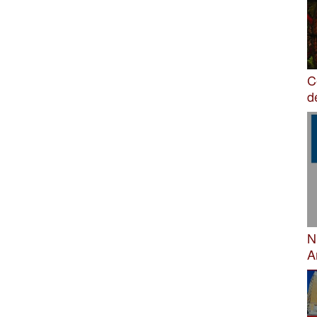
C
d
N
A