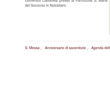
Domenico Ciavarella presso la Parrocchia S. Maria
del Soccorso in Noicattaro.
S. Messa
Anniversario di sacerdozio
Agenda dell