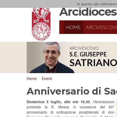
In questo sito utilizziamo
Arcidiocesi
HOME
ARCIVESCOV
ARCIVESCOVO
S.E. GIUSEPPE
8/17/2026
Conversano
SATRIAN
Conferenza Episcopale Pugliese
Home
Eventi
Anniversario di S
Domenica 5 luglio, alle ore 19.30
, l'Arcivescovo
presiede la S. Messa in occasione del 60°
anniversario di ordinazione presbiterale di don