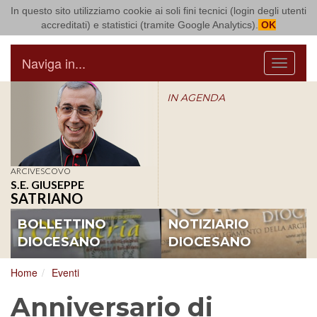
In questo sito utilizziamo cookie ai soli fini tecnici (login degli utenti
Arcidiocesi di Bari Bitonto
accreditati) e statistici (tramite Google Analytics).
OK
Naviga in...
Menu
IN AGENDA
ARCIVESCOVO
S.E. GIUSEPPE
SATRIANO
BOLLETTINO
NOTIZIARIO
DIOCESANO
DIOCESANO
Home
Eventi
Anniversario di