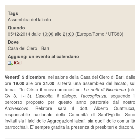
Tags
Assemblea del laicato
Quando
05/12/2014
dalle
19:00
alle
21:00
(Europe/Rome / UTC83)
Dove
Casa del Clero - Bari
Aggiungi un evento al calendario
iCal
Venerdì 5 dicembre
, nel salone della Casa del Clero di Bari, dalle
ore
19.00
alle ore
21.00
, si terrà una assemblea del laicato, sul
tema: “In Cristo il nuovo umanesimo:
Le notti di Nicodemo
(cfr.
Gv 3, 1-13).
L’ascolto, il dialogo, l’accoglienza,
seguendo il
percorso proposto per questo anno pastorale dal nostro
Arcivescovo. Relatore sarà il dott. Alberto Quattrucci,
responsabile nazionale della Comunità di Sant’Egidio. Sono
invitati sia i laici delle Aggregazioni laicali, sia quelli delle comunità
parrocchiali. E’ sempre gradita la presenza di presbiteri e diaconi.