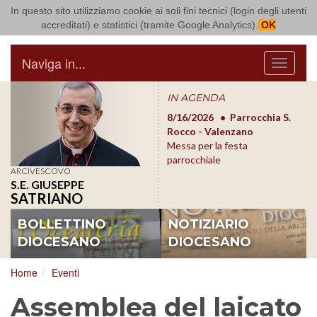
In questo sito utilizziamo cookie ai soli fini tecnici (login degli utenti
Arcidiocesi di Bari Bitonto
accreditati) e statistici (tramite Google Analytics).
OK
Naviga in...
Menu
IN AGENDA
8/17/2026
Conversano
8/16/2026
Parrocchia S.
8/1
Conferenza Episcopale
Rocco - Valenzano
Con
Pugliese
Messa per la festa
Pugl
parrocchiale
ARCIVESCOVO
S.E. GIUSEPPE
SATRIANO
BOLLETTINO
NOTIZIARIO
DIOCESANO
DIOCESANO
Home
Eventi
Assemblea del laicato