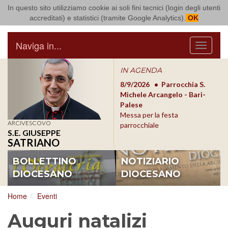
In questo sito utilizziamo cookie ai soli fini tecnici (login degli utenti
Arcidiocesi di Bari Bitonto
accreditati) e statistici (tramite Google Analytics).
OK
Naviga in...
Menu
IN AGENDA
8/17/2026
Conversano
8/9/2026
Parrocchia S.
8/1
Conferenza Episcopale
Michele Arcangelo - Bari-
Form
Pugliese
Palese
dioc
Messa per la festa
ARCIVESCOVO
parrocchiale
S.E. GIUSEPPE
SATRIANO
BOLLETTINO
NOTIZIARIO
DIOCESANO
DIOCESANO
Home
Eventi
Auguri natalizi