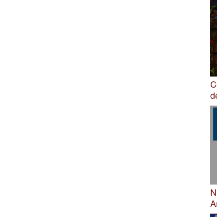
C
d
N
A