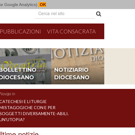
mite Google Analytics).
OK
PUBBLICAZIONI
VITA CONSACRATA
26
8/16/2026
Parrocchi
BOLLETTINO
NOTIZIARIO
e con i seminaristi diocesani
Messa per la festa parro
DIOCESANO
DIOCESANO
Naviga in
CATECHESI E LITURGIE
MISTAGOGICHE CON E PER
SOGGETTI DIVERSAMENTE-ABILI.
UN’UTOPIA?
ltime notizie