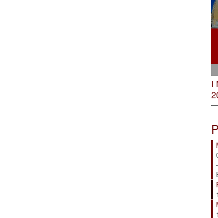
I
2
P