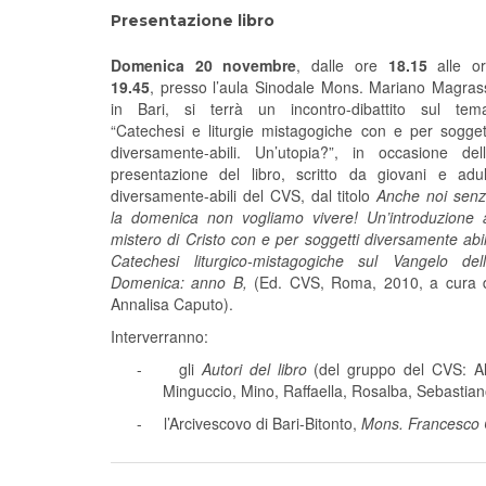
Presentazione libro
Domenica 20 novembre
, dalle ore
18.15
alle o
19.45
, presso l’aula Sinodale Mons. Mariano Magras
in Bari, si terrà un incontro-dibattito sul tem
“Catechesi e liturgie mistagogiche con e per sogget
diversamente-abili. Un’utopia?”, in occasione del
presentazione del libro, scritto da giovani e adul
diversamente-abili del CVS, dal titolo
Anche noi sen
la domenica non vogliamo vivere! Un’introduzione 
mistero di Cristo con e per soggetti diversamente abil
Catechesi liturgico-mistagogiche sul Vangelo del
Domenica: anno B,
(Ed. CVS, Roma, 2010, a cura 
Annalisa Caputo).
Interverranno:
-
gli
Autori del libro
(del gruppo del CVS: Al
Minguccio, Mino, Raffaella, Rosalba, Sebastiano
-
l’Arcivescovo di Bari-Bitonto,
Mons. Francesco 