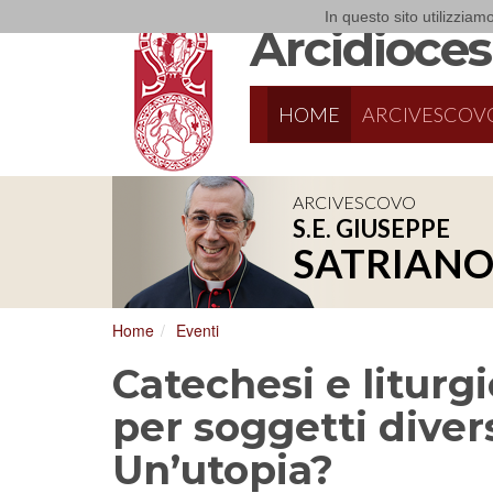
In questo sito utilizziamo
Arcidiocesi
HOME
ARCIVESCOV
ARCIVESCOVO
S.E. GIUSEPPE
8/16/2026
Parrocchia S. Rocco - Valenzano
SATRIAN
Messa per la festa parrocchiale
Home
Eventi
Catechesi e liturg
per soggetti diver
Un’utopia?