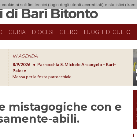
 cookie ai soli fini tecnici (login degli utenti accreditati) e statistici (tra
 di Bari Bitonto
O
CURIA
DIOCESI
CLERO
LUOGHI DI CULTO
IN AGENDA
8/9/2026
Parrocchia S. Michele Arcangelo - Bari-
8/10/20
O
Palese
Formazion
Messa per la festa parrocchiale
ie mistagogiche con e
samente-abili.
U