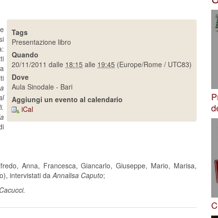
re
Tags
si
Presentazione libro
a:
Quando
ti
20/11/2011
dalle
18:15
alle
19:45
(Europe/Rome / UTC83)
la
Dove
ti
Aula Sinodale - Bari
za
P
al
Aggiungi un evento al calendario
d
i.
iCal
la
di
fredo, Anna, Francesca, Giancarlo, Giuseppe, Mario, Marisa,
), intervistati da
Annalisa Caputo
;
Cacucci.
C