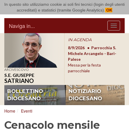
In questo sito utilizziamo cookie ai soli fini tecnici (login degli utenti
Arcidiocesi di Bari Bitonto
accreditati) e statistici (tramite Google Analytics).
OK
Naviga in...
Menu
IN AGENDA
8/17/2026
Conversano
8/9/2026
Parrocchia S.
8/1
Conferenza Episcopale
Michele Arcangelo - Bari-
Form
Pugliese
Palese
dioc
Messa per la festa
ARCIVESCOVO
parrocchiale
S.E. GIUSEPPE
SATRIANO
BOLLETTINO
NOTIZIARIO
DIOCESANO
DIOCESANO
Home
Eventi
Cenacolo mensile