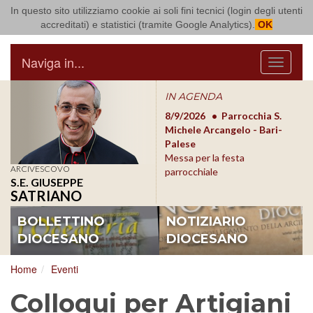
In questo sito utilizziamo cookie ai soli fini tecnici (login degli utenti
Arcidiocesi di Bari Bitonto
accreditati) e statistici (tramite Google Analytics).
OK
Naviga in...
Menu
IN AGENDA
8/17/2026
Conversano
8/9/2026
Parrocchia S.
8/1
Conferenza Episcopale
Michele Arcangelo - Bari-
Form
Pugliese
Palese
dioc
Messa per la festa
ARCIVESCOVO
parrocchiale
S.E. GIUSEPPE
SATRIANO
BOLLETTINO
NOTIZIARIO
DIOCESANO
DIOCESANO
Home
Eventi
Colloqui per Artigiani