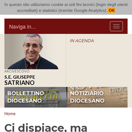
In questo sito utilizziamo cookie ai soli fini tecnici (login degli utenti
Arcidiocesi di Bari Bitonto
accreditati) e statistici (tramite Google Analytics).
OK
Naviga in...
Menu
IN AGENDA
ARCIVESCOVO
S.E. GIUSEPPE
SATRIANO
BOLLETTINO
NOTIZIARIO
DIOCESANO
DIOCESANO
Home
Ci dispiace, ma