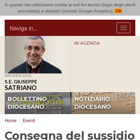
In questo sito utilizziamo cookie ai soli fini tecnici (login degli utenti
Arcidiocesi di Bari Bitonto
accreditati) e statistici (tramite Google Analytics).
OK
Naviga in...
Menu
IN AGENDA
ARCIVESCOVO
S.E. GIUSEPPE
SATRIANO
BOLLETTINO
NOTIZIARIO
DIOCESANO
DIOCESANO
Home
Eventi
Consegna del sussidio