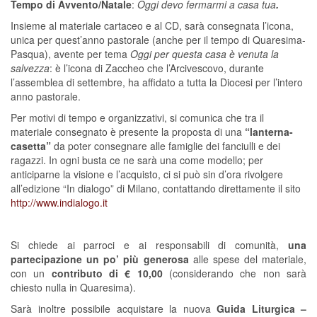
Tempo di Avvento/Natale
:
Oggi devo fermarmi a casa tua
.
Insieme al materiale cartaceo e al CD, sarà consegnata l’icona,
unica per quest’anno pastorale (anche per il tempo di Quaresima-
Pasqua), avente per tema
Oggi per questa casa è venuta la
salvezza
: è l’icona di Zaccheo che l’Arcivescovo, durante
l’assemblea di settembre, ha affidato a tutta la Diocesi per l’intero
anno pastorale.
Per motivi di tempo e organizzativi, si comunica che tra il
materiale consegnato è presente la proposta di una
“lanterna-
casetta”
da poter consegnare alle famiglie dei fanciulli e dei
ragazzi. In ogni busta ce ne sarà una come modello; per
anticiparne la visione e l’acquisto, ci si può sin d’ora rivolgere
all’edizione “In dialogo” di Milano,
contattando direttamente il sito
http://www.indialogo.it
Si chiede
ai parroci e ai responsabili di comunità,
una
partecipazione un po’ più generosa
alle spese del materiale,
con un
contributo di € 10,00
(considerando che non sarà
chiesto nulla in Quaresima).
Sarà inoltre possibile acquistare la nuova
Guida Liturgica –