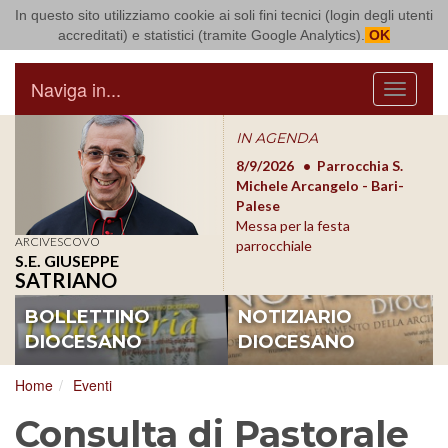
In questo sito utilizziamo cookie ai soli fini tecnici (login degli utenti
Arcidiocesi di Bari Bitonto
accreditati) e statistici (tramite Google Analytics).
OK
Naviga in...
Menu
IN AGENDA
8/17/2026
Conversano
8/9/2026
Parrocchia S.
8/1
Conferenza Episcopale
Michele Arcangelo - Bari-
Form
Pugliese
Palese
dioc
Messa per la festa
ARCIVESCOVO
parrocchiale
S.E. GIUSEPPE
SATRIANO
BOLLETTINO
NOTIZIARIO
DIOCESANO
DIOCESANO
Home
Eventi
Consulta di Pastorale