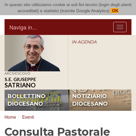
In questo sito utilizziamo cookie ai soli fini tecnici (login degli utenti
Arcidiocesi di Bari Bitonto
accreditati) e statistici (tramite Google Analytics).
OK
Naviga in...
Menu
IN AGENDA
ARCIVESCOVO
S.E. GIUSEPPE
SATRIANO
BOLLETTINO
NOTIZIARIO
DIOCESANO
DIOCESANO
Home
Eventi
Consulta Pastorale