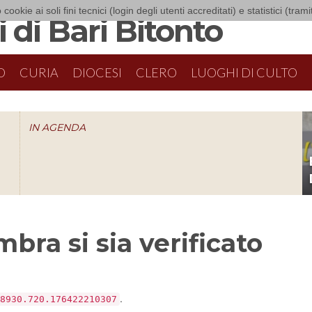
 cookie ai soli fini tecnici (login degli utenti accreditati) e statistici (tra
 di Bari Bitonto
O
CURIA
DIOCESI
CLERO
LUOGHI DI CULTO
IN AGENDA
O
bra si sia verificato
.
8930.720.176422210307