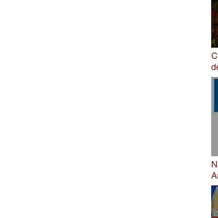
C
d
N
A