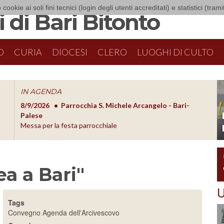
 cookie ai soli fini tecnici (login degli utenti accreditati) e statistici (tra
 di Bari Bitonto
O
CURIA
DIOCESI
CLERO
LUOGHI DI CULTO
IN AGENDA
8/9/2026
Parrocchia S. Michele Arcangelo - Bari-
8/10/20
O
Palese
Formazion
Messa per la festa parrocchiale
a a Bari"
U
o
Tags
Convegno
Agenda dell'Arcivescovo