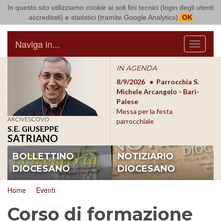
In questo sito utilizziamo cookie ai soli fini tecnici (login degli utenti
Arcidiocesi di Bari Bitonto
accreditati) e statistici (tramite Google Analytics).
OK
Naviga in...
Menu
IN AGENDA
8/17/2026
Conversano
8/9/2026
Parrocchia S.
8/1
Conferenza Episcopale
Michele Arcangelo - Bari-
Form
Pugliese
Palese
dioc
Messa per la festa
ARCIVESCOVO
parrocchiale
S.E. GIUSEPPE
SATRIANO
BOLLETTINO
NOTIZIARIO
DIOCESANO
DIOCESANO
Home
Eventi
Corso di formazione