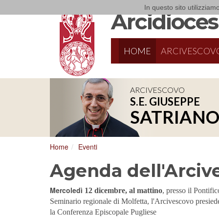
In questo sito utilizziamo
Arcidiocesi
HOME
ARCIVESCOV
ARCIVESCOVO
S.E. GIUSEPPE
8/17/2026
Conversano
SATRIAN
Conferenza Episcopale Pugliese
Home
Eventi
Agenda dell'Arciv
Mercoledì
12 dicembre, al mattino
, presso il Pontific
Seminario regionale di Molfetta, l'Arcivescovo presied
la Conferenza Episcopale Pugliese