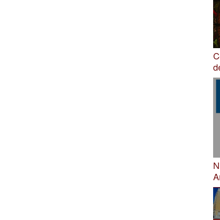
C
d
N
A