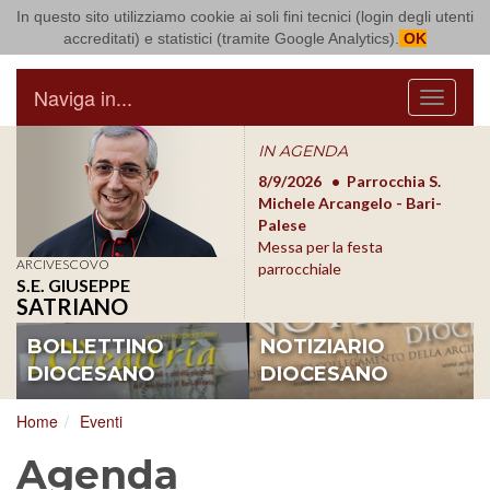
In questo sito utilizziamo cookie ai soli fini tecnici (login degli utenti
Arcidiocesi di Bari Bitonto
accreditati) e statistici (tramite Google Analytics).
OK
Naviga in...
Menu
IN AGENDA
8/17/2026
Conversano
8/9/2026
Parrocchia S.
8/1
Conferenza Episcopale
Michele Arcangelo - Bari-
Form
Pugliese
Palese
dioc
Messa per la festa
ARCIVESCOVO
parrocchiale
S.E. GIUSEPPE
SATRIANO
BOLLETTINO
NOTIZIARIO
DIOCESANO
DIOCESANO
Home
Eventi
Agenda