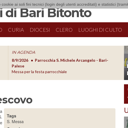
 cookie ai soli fini tecnici (login degli utenti accreditati) e statistici (tra
 di Bari Bitonto
O
CURIA
DIOCESI
CLERO
LUOGHI DI CULTO
IN AGENDA
8/9/2026
Parrocchia S. Michele Arcangelo - Bari-
8/10/20
O
Palese
Formazion
Messa per la festa parrocchiale
escovo
U
ia
Tags
S.
S. Messa
 e