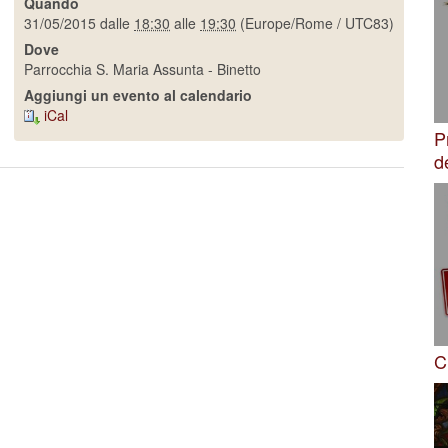
Quando
31/05/2015
dalle
18:30
alle
19:30
(Europe/Rome / UTC83)
Dove
Parrocchia S. Maria Assunta - Binetto
Aggiungi un evento al calendario
iCal
P
d
C