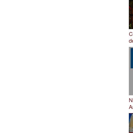
C
d
N
A