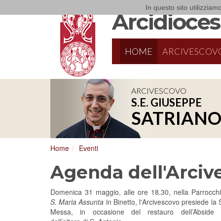
In questo sito utilizziamo
Arcidiocesi
HOME
ARCIVESCOV
ARCIVESCOVO
S.E. GIUSEPPE
8/17/2026
Conversano
SATRIAN
Conferenza Episcopale Pugliese
Home
Eventi
Agenda dell'Arciv
Domenica 31 maggio, alle ore 18.30, nella Parrocch
S. Maria Assunta
in Binetto, l'Arcivescovo presiede la 
Messa, in occasione del restauro dell’Abside