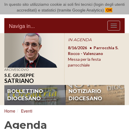
In questo sito utilizziamo cookie ai soli fini tecnici (login degli utenti
Arcidiocesi di Bari Bitonto
accreditati) e statistici (tramite Google Analytics).
OK
Naviga in...
Menu
IN AGENDA
8/17/2026
Conversano
8/16/2026
Parrocchia S.
8/1
Conferenza Episcopale
Rocco - Valenzano
Con
Pugliese
Messa per la festa
Pugl
parrocchiale
ARCIVESCOVO
S.E. GIUSEPPE
SATRIANO
BOLLETTINO
NOTIZIARIO
DIOCESANO
DIOCESANO
Home
Eventi
Agenda