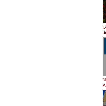
C
d
N
A