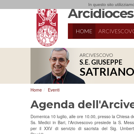
In questo sito utilizziamo
Arcidiocesi
HOME
ARCIVESCOV
ARCIVESCOVO
S.E. GIUSEPPE
8/17/2026
Conversano
SATRIAN
Conferenza Episcopale Pugliese
Home
Eventi
Agenda dell'Arciv
Domenica 10 luglio, alle ore 10.00, presso la Chiesa d
Ss. Medici in Bari, l'Arcivescovo presiede la S. Mes
per il XXV di servizio di sacrista del Sig. Umber