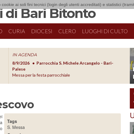
 cookie ai soli fini tecnici (login degli utenti accreditati) e statistici (tra
 di Bari Bitonto
O
CURIA
DIOCESI
CLERO
LUOGHI DI CULTO
IN AGENDA
8/9/2026
Parrocchia S. Michele Arcangelo - Bari-
8/10/20
O
Palese
Formazion
Messa per la festa parrocchiale
escovo
U
ei
Tags
sa
S. Messa
to